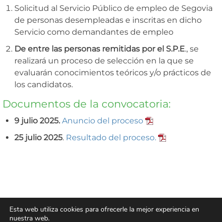
Solicitud al Servicio Público de empleo de Segovia
de personas desempleadas e inscritas en dicho
Servicio como demandantes de empleo
De entre las personas remitidas por el S.P.E
., se
realizará un proceso de selección en la que se
evaluarán conocimientos teóricos y/o prácticos de
los candidatos.
Documentos de la convocatoria:
9 julio 2025.
Anuncio del proceso
25 julio 2025
.
Resultado del proceso.
Ayuntamiento Real Sitio de San Ildefonso
Esta web utiliza cookies para ofrecerle la mejor experiencia en
Plaza de los Dolores, 1.
nuestra web.