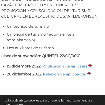
CARÁCTER
TURÍSTICO Y EN CONCRETO: “DE
PROMOCIÓN Y CONSOLIDACIÓN DEL
TURISMO
CULTURAL EN EL REAL SITIO DE SAN ILDEFONSO”.
Un técnico de turismo
Un oficial de turismo ( equivalente a
administrativo)
Dos auxiliares de turismo
Línea de subvención:
QUINTEL 22/SG/0001
19 diciembre 2022.
Publicación de las bases
28 diciembre 2022
.
Relación de aprobados.
Ayuntamiento Real Sitio de San Ildefonso
Esta web utiliza cookies para ofrecerle la mejor experiencia en
Plaza de los Dolores, 1.
nuestra web.